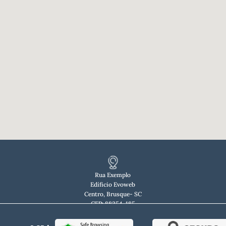
Rua Exemplo
Edíficio Evoweb
Centro, Brusque- SC
CEP: 88354-185