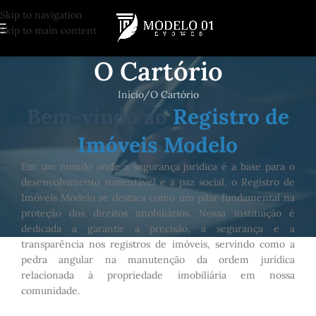
Skip to navigation
Skip to main content
O Cartório
Início
O Cartório
Bem-vindo ao
Registro de
Imóveis Modelo
Em um mundo onde a segurança jurídica é a base para o
desenvolvimento sustentável e a paz social, o Registro de
Imóveis Modelo se destaca como um pilar fundamental na
proteção dos direitos imobiliários. Nossa instituição é
dedicada a garantir a precisão, a segurança e a
transparência nos registros de imóveis, servindo como a
pedra angular na manutenção da ordem jurídica
relacionada à propriedade imobiliária em nossa
comunidade.