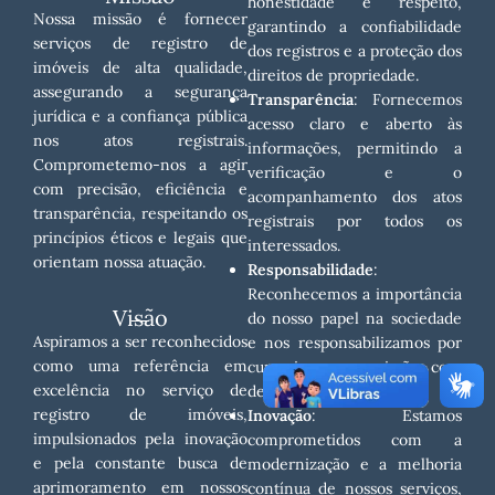
honestidade e respeito,
Nossa missão é fornecer
garantindo a confiabilidade
serviços de registro de
dos registros e a proteção dos
imóveis de alta qualidade,
direitos de propriedade.
assegurando a segurança
Transparência
: Fornecemos
jurídica e a confiança pública
acesso claro e aberto às
nos atos registrais.
informações, permitindo a
Comprometemo-nos a agir
verificação e o
com precisão, eficiência e
acompanhamento dos atos
transparência, respeitando os
registrais por todos os
princípios éticos e legais que
interessados.
orientam nossa atuação.
Responsabilidade
:
Reconhecemos a importância
Visão
do nosso papel na sociedade
Aspiramos a ser reconhecidos
e nos responsabilizamos por
como uma referência em
cumprir nossa missão com
excelência no serviço de
dedicação e zelo.
registro de imóveis,
Inovação
: Estamos
impulsionados pela inovação
comprometidos com a
e pela constante busca de
modernização e a melhoria
aprimoramento em nossos
contínua de nossos serviços,