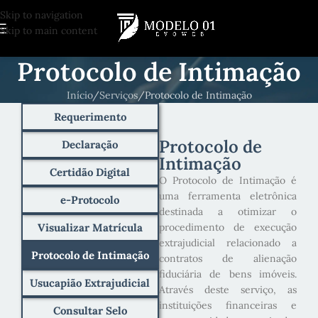
Skip to navigation
Skip to main content
Protocolo de Intimação
Início
Serviços
Protocolo de Intimação
Requerimento
Protocolo de
Declaração
Intimação
Certidão Digital
O Protocolo de Intimação é
uma ferramenta eletrônica
e-Protocolo
destinada a otimizar o
Visualizar Matrícula
procedimento de execução
extrajudicial relacionado a
Protocolo de Intimação
contratos de alienação
fiduciária de bens imóveis.
Usucapião Extrajudicial
Através deste serviço, as
instituições financeiras e
Consultar Selo