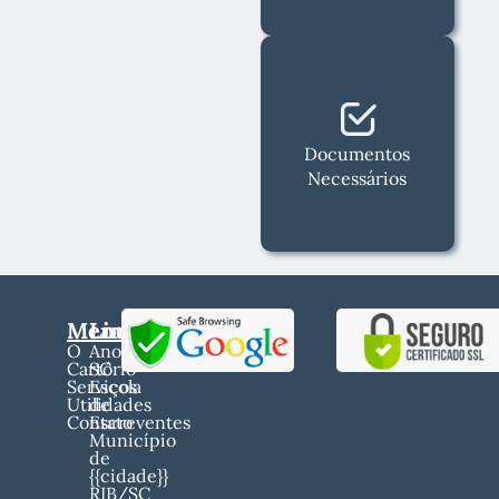
Documentos
Necessários
Menu
Links
O
Anoreg
Cartório
SC
Serviços
Escola
Utilidades
de
Contato
Escreventes
Município
de
{{cidade}}
RIB/SC