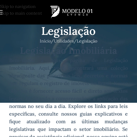
Skip to navigation
Skip to main content
Legislação
Início
Utilidades
Legislação
Legislação Imobiliária
Bem-vindo à nossa página de Legislação
Imobiliária. Aqui, você encontrará uma coleção
abrangente das principais leis, decretos e normas
que regulam o registro de imóveis no Brasil. Nosso
objetivo é fornecer acesso fácil e direto aos textos
legais, facilitando a compreensão e a aplicação das
normas no seu dia a dia. Explore os links para leis
específicas, consulte nossos guias explicativos e
fique atualizado com as últimas mudanças
legislativas que impactam o setor imobiliário. Se
precisar de assistência adicional, nossa equipe está